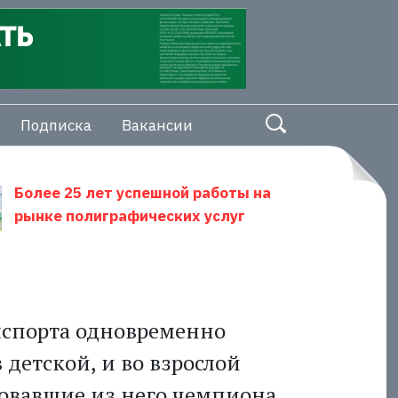
Подписка
Вакансии
Более 25 лет успешной работы на
рынке полиграфических услуг
лспорта одновременно
 детской, и во взрослой
ковавшие из него чемпиона