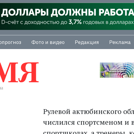
опрогноз
Фото и видео
Редакция
Реклама
Рулевой актюбинского об
числился спортсменом и в
спортшколах, а тренеры, 