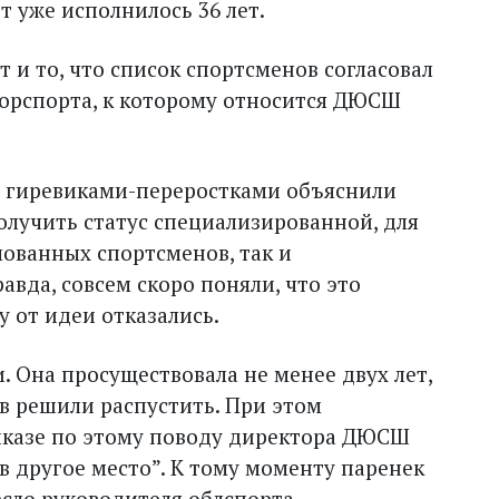
т уже исполнилось 36 лет.
и то, что список спортсменов согласовал
горспорта, к которому относится ДЮСШ
с гиревиками-переростками объяснили
олучить статус специализированной, для
лованных спортсменов, так и
вда, совсем скоро поняли, что это
 от идеи отказались.
. Она просуществовала не менее двух лет,
в решили распустить. При этом
казе по этому поводу директора ДЮСШ
в другое место”. К тому моменту паренек
есло руководителя облспорта.