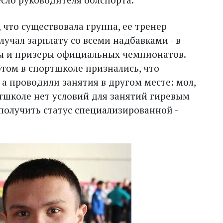
, что существовала группа, ее тренер
чал зарплату со всеми надбавками - в
ны и призеры официальных чемпионатов.
том в спортшколе признались, что
 а проводили занятия в другом месте: мол,
рт­школе нет условий для занятий гиревым
 получить статус специализированной -