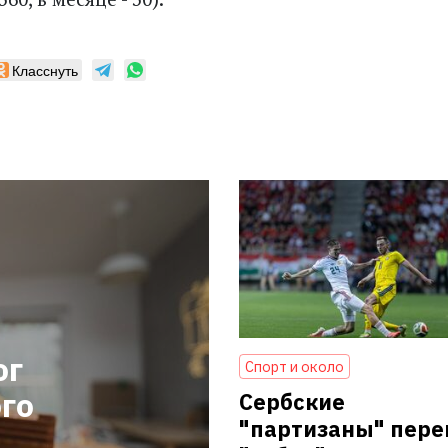
Класснуть
ог
Спорт и около
го
Сербские
"партизаны" пер