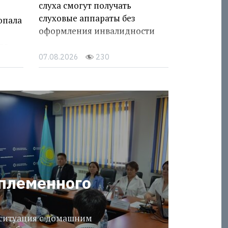
слуха смогут получать
слуховые аппараты без
опала
оформления инвалидности
го
07.08.2026
230
 племенного
 ситуация с домашним