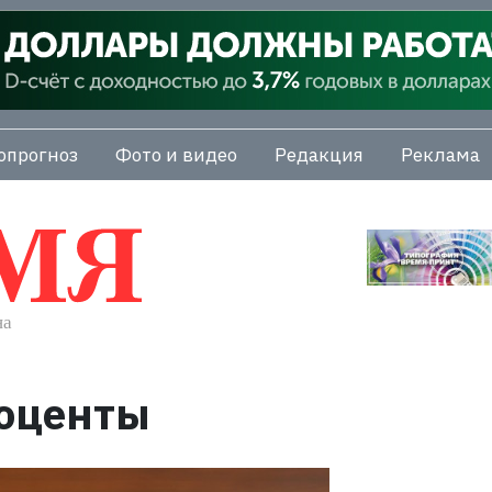
опрогноз
Фото и видео
Редакция
Реклама
роценты