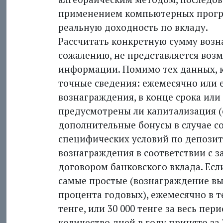
применением компьютерных програ
реальную доходность по вкладу.
Рассчитать конкретную сумму возн
сожалению, не представляется воз
информации. Помимо тех данных, 
точные сведения: ежемесячно или 
вознаграждения, в конце срока или
предусмотрены ли капитализация (е
дополнительные бонусы в случае с
специфических условий по депозит
вознаграждения в соответствии с 
договором банковского вклада. Есл
самые простые (вознаграждение вы
процента годовых), ежемесячно в те
тенге, или 30 000 тенге за весь пе
количество дней в году принято за 36