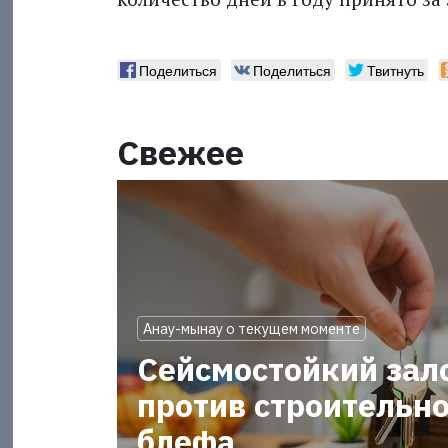
Поделиться
Поделиться
Твитнуть
Свежее
Анау-мынау о текущем моменте
Сейсмостойкий зал
против строительно
блефа