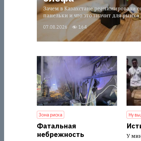
Зачем в Казахстане реанимировали с
панельки и что это значит для рынка
07.08.2026
164
Зона риска
Ну вы
Фатальная
Исти
небрежность
У мин