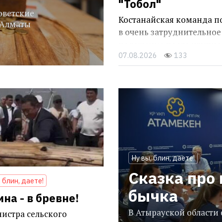
"Тобол"
оветские
Костанайская команда п
 Алматы
в очень затруднительное
положение после крупно
07.08.2026
133
поражения в Белграде
Ну вы, блин, даете!
Сказка про
, блин, даете!
бычка
на - в бревне!
В Атырауской области
истра сельского