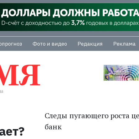
опрогноз
Фото и видео
Редакция
Реклама
Следы пугающего роста ц
банк
ает?