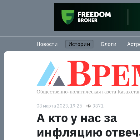
Новости
Истории
Блоги
Астр
08 марта 2023, 19:25
3871
А кто у нас за
инфляцию отвеч