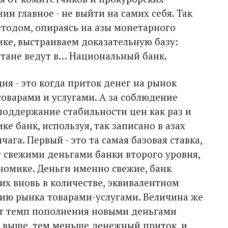
ии главное - не выйти на самих себя. Так
тодом, опираясь на азы монетарного
ке, выстраиваем доказательную базу:
стане ведут в… Национальный банк.
я - это когда приток денег на рынок
оварами и услугами. А за соблюдение
поддержание стабильности цен как раз и
е банк, используя, так записано в азах
ага. Первый - это та самая базовая ставка,
т свежими деньгами банки второго уровня,
номике. Деньги именно свежие, банк
их вновь в количестве, эквивалент­ном
ию рынка товарами-услугами. Величина же
яет темп пополнения новыми деньгами
 выше, тем меньше денежный приток, и