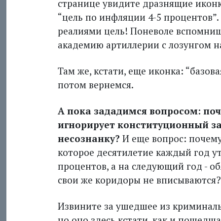
странице увидите дразнящие иконки
“цель по инфляции 4-5 процентов”.
реалиями цель! Поневоле вспомниш
академию артиллерии с лозунгом н
Там же, кстати, еще иконка: “базова
потом вернемся.
А пока зададимся вопросом: по
игнорирует конституционный зак
несознанку?
И еще вопрос: почему
которое десятилетие каждый год у
процентов, а на следующий год - о
свои же коридоры не вписываются?
Извините за ушедшее из криминальн
но оно здесь кстати, как и пошедш