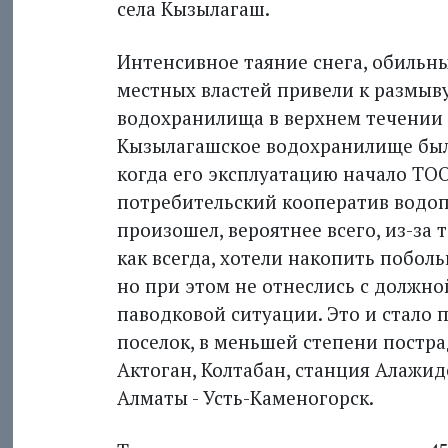
села Кызыл­агаш.
Интенсивное таяние снега, обильн
местных властей привели к размыв
водохранилища в верхнем течении р
Кызылагашское водохранилище были
когда его эксплуатацию начало ТОО 
потребительский кооператив водоп
произошел, вероятнее всего, из-за
как всегда, хотели накопить побол
но при этом не отнеслись с должно
паводковой ситуации. Это и стало 
поселок, в меньшей степени постра
Актоган, Колтабан, станция Алажиде
Алматы - Усть-Каменогорск.