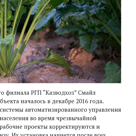
о филиала РГП “Казводхоз” Смайл
ъекта началось в декабре 2016 года.
ь системы автоматизированного управления
 населения во время чрезвычайной
 рабочие проекты корректируются и
зу. Их установка начнется после всех