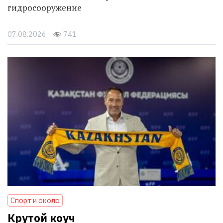
гидросооружение
07.08.2026
741
Спорт и около
Крутой коуч