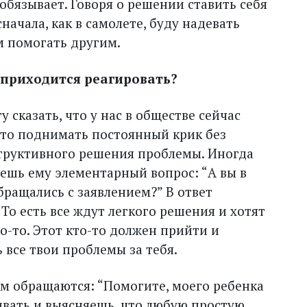
 обязывает. Говоря о решении ставить себя
сначала, как в самолете, буду надевать
ом помогать другим.
 приходится реагировать?
гу сказать, что у нас в обществе сейчас
ято поднимать постоянный крик без
труктивного решения проблемы. Иногда
аешь ему элементарный вопрос: “А вы в
ращались с заявлением?” В ответ
 То есть все ждут легкого решения и хотят
о-то. Этот кто-то должен прийти и
 все твои проблемы за тебя.
ым обращаются: “Помогите, моего ребенка
ивать и выясняешь, что любую простую