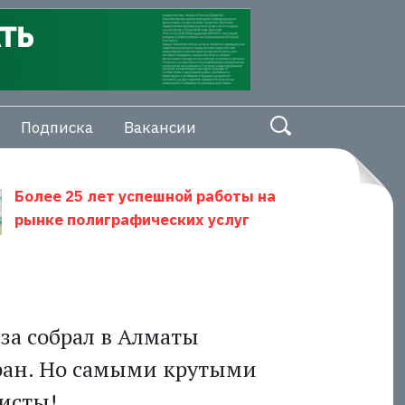
Подписка
Вакансии
Более 25 лет успешной работы на
рынке полиграфических услуг
за собрал в Алматы
ран. Но самыми крутыми
исты!