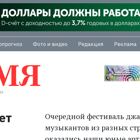
опрогноз
Фото и видео
Редакция
Реклама
ет
Очередной фестиваль джа
музыкантов из разных ст
оказались наши юные арт