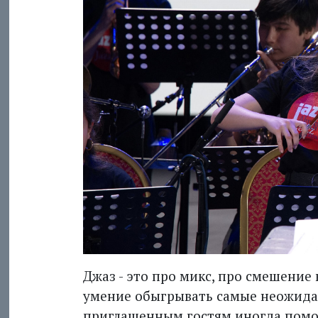
Джаз - это про микс, про смешение
умение обы­грывать самые неожида
приглашенным гостям иногда помог