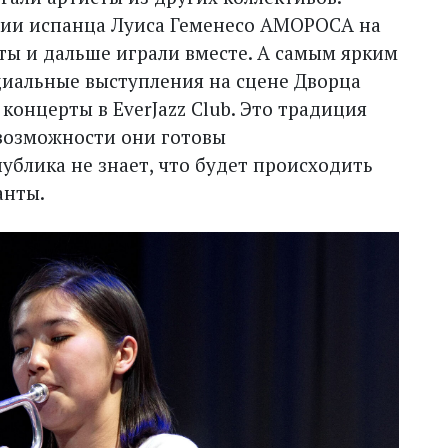
ции испанца Луиса Геменесо АМОРОСА на
ы и дальше играли вместе. А самым ярким
иальные выступления на сцене Дворца
онцерты в EverJazz Club. Это традиция
возможности они готовы
ублика не знает, что будет происходить
анты.