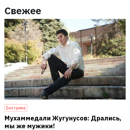
Свежее
Без грима
Мухаммедали Жугунусов: Дрались,
мы же мужики!