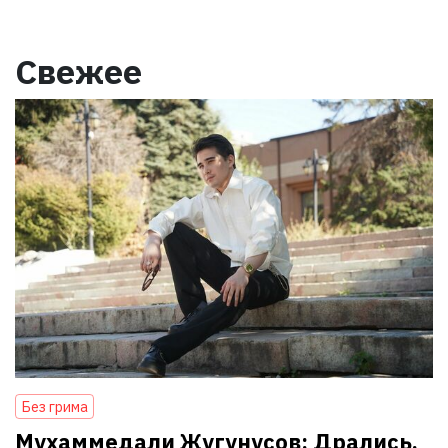
Свежее
Без грима
Мухаммедали Жугунусов: Дрались,