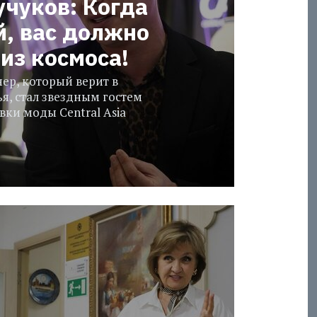
учуков: Когда
й, вас должно
из космоса!
ер, который верит в
я, стал звездным гостем
ки моды Central Asia