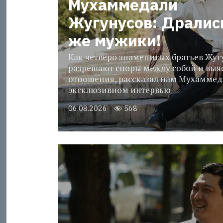
Мухаммедали
Жугунусов: Дралис
же мужики!
Как четверо знаменитых братьев Жу
разрешают споры между собой и выя
отношения, рассказал нам Мухаммед
эксклюзивном интервью
06.08.2026
568