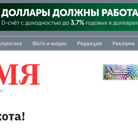
опрогноз
Фото и видео
Редакция
Реклама
хота!