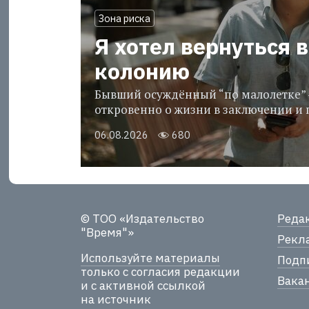
Зона риска
Я хотел вернуться в
колонию
Бывший осуждённый “по малолетке” 
откровенно о жизни в заключении и 
06.08.2026
680
© ТОО «Издательство
Реда
"Время"»
Рекла
Используйте материалы
Подпи
только с согласия редакции
Вака
и с активной ссылкой
на источник