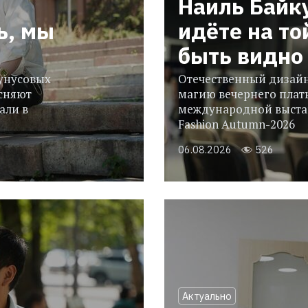
Наиль Байк
ь, мы
идёте на то
быть видно 
гунусовых
Отечественный дизайн
сняют
магию вечернего плать
али в
международной выстав
Fashion Autumn-2026
06.08.2026
526
Актуально