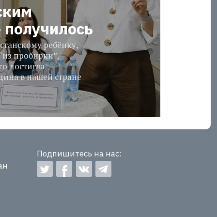
ским
е получилось
станскому ребёнку,
“из пробирки”,
го достигла
ина в нашей стране
Подпишитесь на нас:
ан