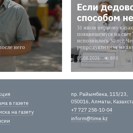
Если дедов
способом н
31 июля первому казах
появившемуся на свет 
-
исполнилось 30 лет. Че
после него
репродуктивная медиц
05.08.2026
890
кция
пр. Райымбека, 115/23,
050016, Алматы, Казахст
ма в газете
+7 727 258-10-04
ска на газету
inform@time.kz
нсии