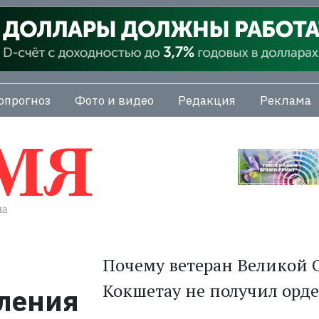
опрогноз
Фото и видео
Редакция
Реклама
Почему ветеран Великой 
Кокшетау не получил орд
ления