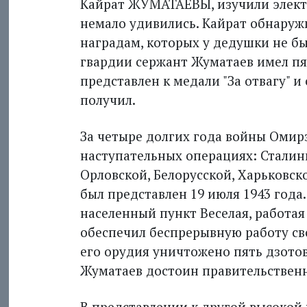
Кайрат ЖУМАТАЕВЫ, изучили элект
немало удивились. Кайрат обнаруж
наградам, которых у дедушки не бы
гвардии сержант Жуматаев имел пя
представлен к медали "За отвагу" и
получил.
За четыре долгих года войны Омирз
наступательных операциях: Сталин
Орловской, Белорусской, Харьковск
был представлен 19 июля 1943 года.
населенный пункт Веселая, работая
обеспечил беспрерывную работу св
его орудия уничтожено пять дзотов,
Жуматаев достоин правительственно
В представлении к другой высокой 