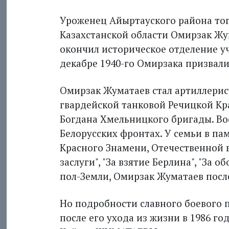
Уроженец Айыртауского района тог
Казахстанской области Омирзак Жум
окончил историческое отделение уч
декабре 1940-го Омирзака призвали
Омирзак Жуматаев стал артиллерист
гвардейской танковой Речицкой Кр
Богдана Хмельницкого бригады. Вое
Белорусских фронтах. У семьи в па
Красного Знамени, Отечественной во
заслуги", "За взятие Берлина", "За 
пол-Земли, Омирзак Жуматаев посл
Но подробности славного боевого п
после его ухода из жизни в 1986 год