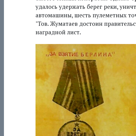
удалось удержать берег реки, унич
автомашины, шесть пулеметных точе
"Тов. Жуматаев достоин правительст
наградной лист.