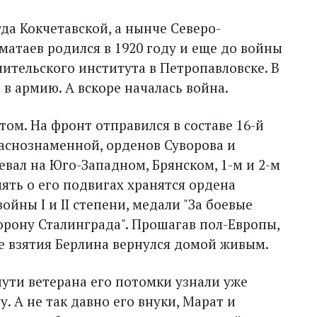
да Кокчетавской, а нынче Северо-
атаев родился в 1920 году и еще до войны
ительского института в Петропавловске. В
 в армию. А вскоре началась война.
ом. На фронт отправился в составе 16-й
аснознаменной, орденов Суворова и
вал на Юго-Западном, Брянском, 1-м и 2-м
мять о его подвигах хранятся ордена
йны I и II степени, медали "За боевые
оборону Сталинграда". Прошагав пол-Европы,
е взятия Берлина вернулся домой живым.
ути ветерана его потомки узнали уже
у. А не так давно его внуки, Марат и