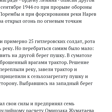
 сентябре 1944-го при прорыве обороны
 Порембы и при форсировании реки Нарев
а открыл огонь по огневым точкам
 примерно 25 гитлеровских солдат, рота
 реку. Но перебраться самим было мало:
ить на другой берег пушку. В суматохе
 брошенный врагами трактор. Решение
ереплыли реку, завели трактор и
 прицепили к сельхозагрегату пушку и
сторону. Выбравшись на западный берег
ал свои силы и предпринял семь
орудийному расчету Омирзака Жуматаева