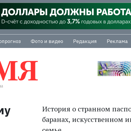
опрогноз
Фото и видео
Редакция
Реклама
му
История о странном пасп
баранах, искусственном и
семье