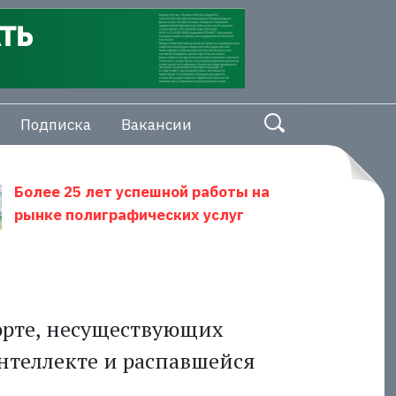
Подписка
Вакансии
Более 25 лет успешной работы на
рынке полиграфических услуг
орте, несуществующих
нтеллекте и распавшейся