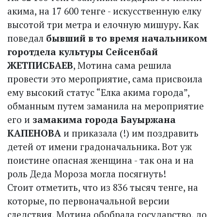
акима, на 17 600 тенге - искусственную елку
высотой три метра и елочную мишуру. Как
поведал
бывший в то время начальником
горотдела культуры Сейсенбай
ЖЕТПИСБАЕВ
, Мотина сама решила
провести это мероприятие, сама присвоила
ему высокий статус “Елка акима города”,
обманным путем заманила на мероприятие
его и
замакима города Бауыржана
КАПЕНОВА
и приказала (!) им поздравить
детей от имени градоначальника. Вот уж
поистине опасная женщина - так она и на
роль Деда Мороза могла посягнуть!
Стоит отметить, что из 836 тысяч тенге, на
которые, по первоначальной версии
следствия, Мотина обобрала государство, до