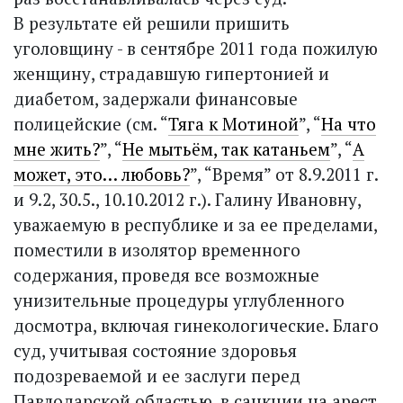
В результате ей решили пришить
уголовщину - в сентябре 2011 года пожилую
женщину, страдавшую гипертонией и
диабетом, задержали финансовые
полицейские (см. “
Тяга к Мотиной
”, “
На что
мне жить?
”, “
Не мытьём, так катаньем
”, “
А
может, это… любовь?
”, “Время” от 8.9.2011 г.
и 9.2, 30.5., 10.10.2012 г.). Галину Ивановну,
уважаемую в республике и за ее пределами,
поместили в изолятор временного
содержания, проведя все возможные
унизительные процедуры углубленного
досмотра, включая гинекологические. Благо
суд, учитывая состояние здоровья
подозреваемой и ее заслуги перед
Павлодарской областью, в санкции на арест