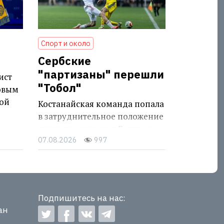
Спорт и около
Сербские
"партизаны" перешли
ист
"Тобол"
овым
ой
Костанайская команда попала
в затруднительное положение
после поражения в Белграде
07.08.2026
997
Подпишитесь на нас:
ан