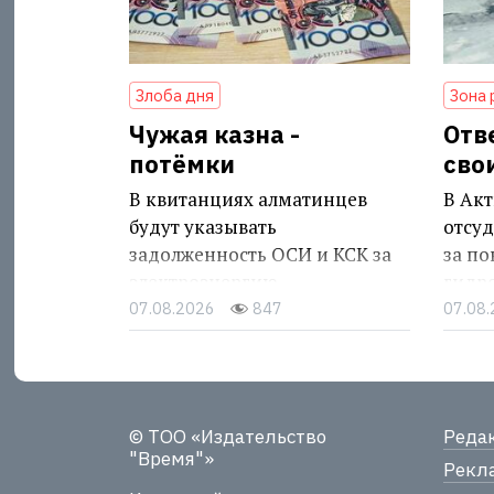
Злоба дня
Зона 
Чужая казна -
Отв
потёмки
сво
В квитанциях алматинцев
В Акт
будут указывать
отсуд
задолженность ОСИ и КСК за
за п
электроэнергию
гидр
07.08.2026
847
07.08
© ТОО «Издательство
Реда
"Время"»
Рекла