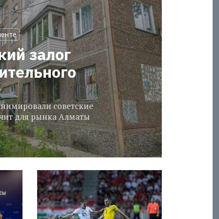
менте
кий залог
оительного
еанимировали советские
ачит для рынка Алматы