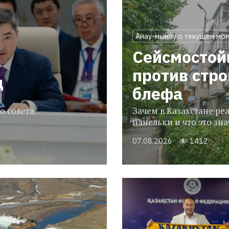
Анау-мынау о текущем мо
Сейсмостой
против стр
ц
блефа
о совета
Зачем в Казахстане р
панельки и что это зн
07.08.2026
1412