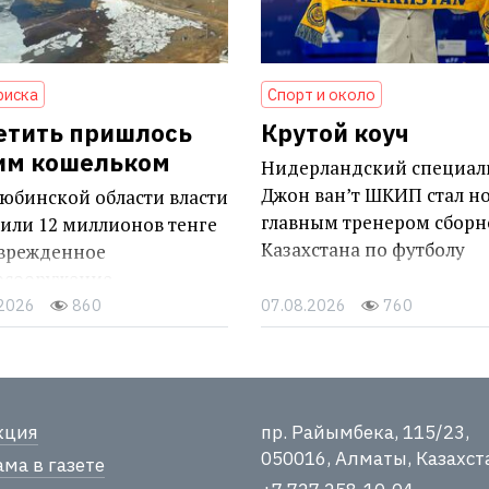
риска
Спорт и около
етить пришлось
Крутой коуч
им кошельком
Нидерландский специал
Джон ван’т ШКИП стал н
юбинской области власти
главным тренером сборн
или 12 миллионов тенге
Казахстана по футболу
оврежденное
осооружение
.2026
860
07.08.2026
760
кция
пр. Райымбека, 115/23,
050016, Алматы, Казахст
ма в газете