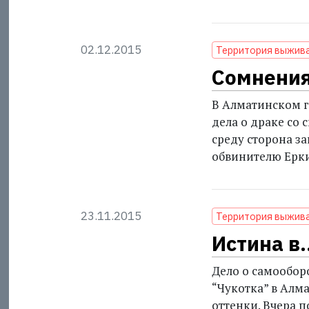
02.12.2015
Территория выжив
Сомнения
В Алматинском г
дела о драке со 
среду сторона з
обвинителю Ер
23.11.2015
Территория выжив
Истина в.
Дело о самооборо
“Чукотка” в Алм
оттенки. Вчера