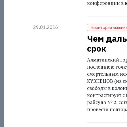
конференции в ю
29.01.2016
Территория выжив
Чем даль
срок
Алматинский гор
последнюю точку
смертельным исх
КУЗНЕЦОВ (на с
свободы в колон
контрастирует с
райсуда № 2, со
провести полтор