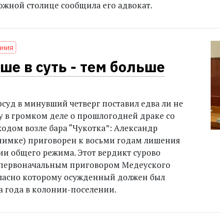
жной столице сообщила его адвокат.
ания
ше в суть - тем больше
суд в минувший четверг поставил едва ли не
 в громком деле о прошлогодней драке со
одом возле бара “Чукотка”: Александр
нимке) приговорен к восьми годам лишения
ии общего режима. Этот вердикт сурово
 первоначальным приговором Медеуского
гласно которому осужденный должен был
а года в колонии-поселении.