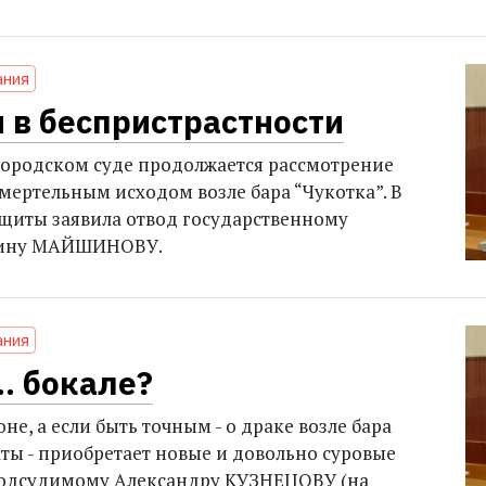
ания
 в беспристрастности
ородском суде продолжается рассмотрение
смертельным исходом возле бара “Чукотка”. В
ащиты заявила отвод государственному
кину МАЙШИНОВУ.
ания
.. бокале?
не, а если быть точным - о драке возле бара
аты - приобретает новые и довольно суровые
 подсудимому Александру КУЗНЕЦОВУ (на