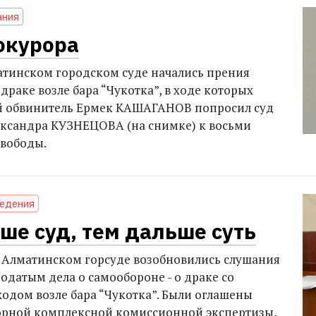
ания
окурора
атинском городском суде начались прения
 драке возле бара “Чукотка”, в ходе которых
й обвинитель Ермек КАШАГАНОВ попросил суд
ксандра КУЗНЕЦОВА (на снимке) к восьми
свободы.
ведения
ше суд, тем дальше суть
 Алматинском горсуде возобновились слушания
одатым дела о самообороне - о драке со
одом возле бара “Чукотка”. Были оглашены
орной комплексной комиссионной экспертизы,