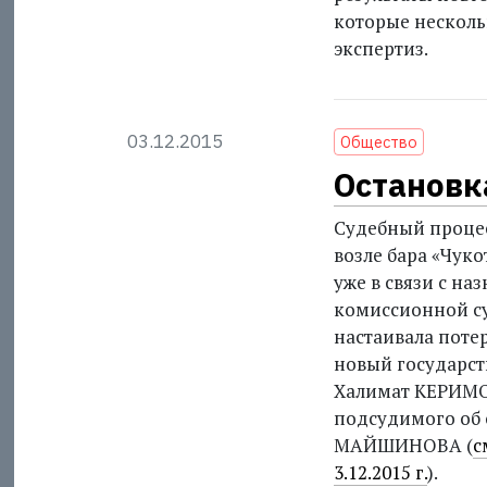
которые несколь
экспертиз.
03.12.2015
Общество
Остановк
Судебный процес
возле бара «Чук
уже в связи с н
комиссионной с
настаивала потер
новый государс
Халимат КЕРИМО
подсудимого об 
МАЙШИНОВА (
с
3.12.2015 г.
).