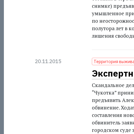
снимке) предъявл
умышленное при
по неосторожнос
полутора лет в к
лишения свободы
20.11.2015
Территория выжив
Экспертн
Скандальное дел
“Чукотка” прини
предъявить Алек
обвинение. Хода
составления нов
обвинитель заяв
городском суде 