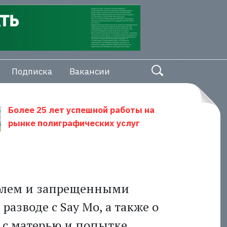
Подписка
Вакансии
Более 25 лет успешной работы на
рынке полиграфических услуг
голем и запрещенными
разводе c Say Mo, а также о
с матерью и попытке