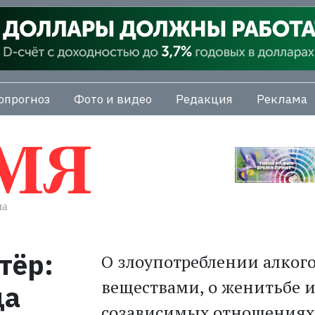
опрогноз
Фото и видео
Редакция
Реклама
тёр:
О злоупотреблении алко
веществами, о женитьбе и 
да
созависимых отношениях 