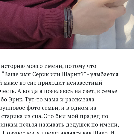
ю историю моего имени, потому что
 “Ваше имя Серик или Шарип?” - улыбается
оей маме во сне приходит неизвестный
честь. А когда я появляюсь на свет, в семье
бо Эрик. Тут-то мама и рассказала
групповое фото семьи, и в одном из
старика из сна. Это был мой прадед по
линкам нельзя называть дедушек по имени,
 Повзрослев, я представлялся как Шако. И