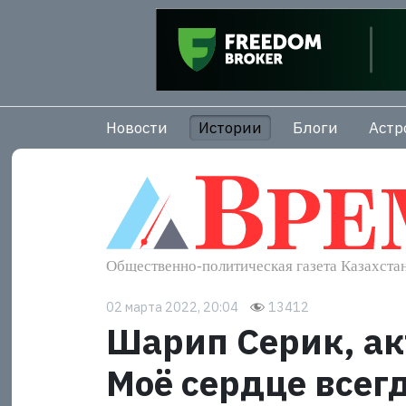
Новости
Истории
Блоги
Астр
02 марта 2022, 20:04
13412
Шарип Серик, ак
Моё сердце всег