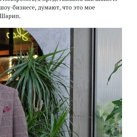
шоу-бизнесе, думают, что это мое
 Шарип.