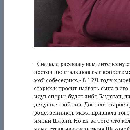
- Сначала расскажу вам интересну
постоянно сталкиваюсь с вопросом:
мой собеседник. - В 1991 году к м
старик и просит назвать сына в его 
идут споры: будет либо Бауржан, ли
дедушке свой сон. Достали старое 
родственников мама признала того 
имени Шарип. Но из-за того что ке
мама стала называть меня Шаконей.